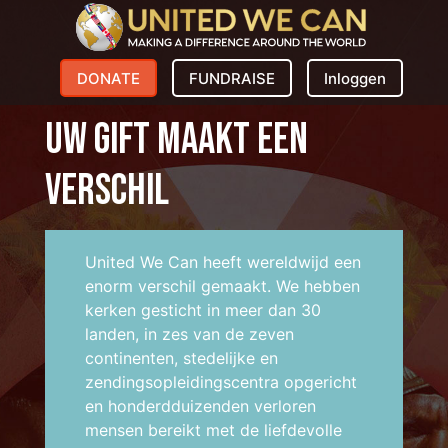
DONATE
FUNDRAISE
Inloggen
uw gift maakt een
verschil
United We Can heeft wereldwijd een
enorm verschil gemaakt. We hebben
kerken gesticht in meer dan 30
landen, in zes van de zeven
continenten, stedelijke en
zendingsopleidingscentra opgericht
en honderdduizenden verloren
mensen bereikt met de liefdevolle