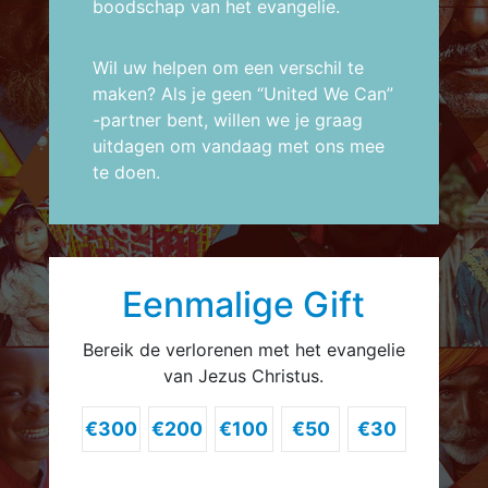
boodschap van het evangelie
.
Wil uw helpen om een ​​verschil te
maken? Als je geen “United We Can”
-partner bent, willen we je graag
uitdagen om vandaag met ons mee
te doen.
Eenmalige Gift
Bereik de verlorenen met het evangelie
van Jezus Christus.
€300
€200
€100
€50
€30