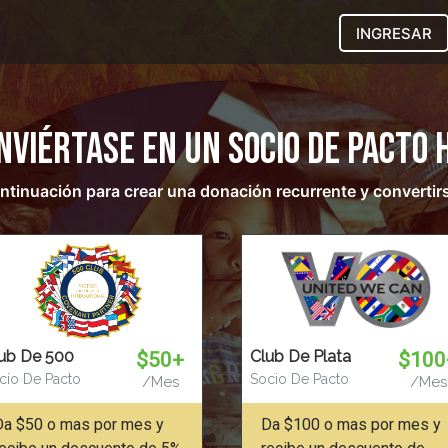
INGRESAR
nviértase en un Socio de Pacto 
continuación para crear una donación recurrente y convertir
ub De 500
Club De Plata
$50+
$100
cio De Pacto
Socio De Pacto
/Mes
/Mes
Da $50 o mas por mes y
Da $100 o mas por mes y