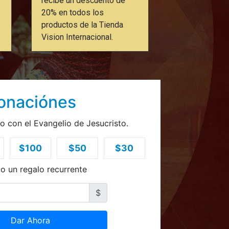
recibe un descuento de
20% en todos los
productos de la Tienda
Vision Internacional.
onaciónes
o con el Evangelio de Jesucristo.
$100
$50
$30
lo un regalo recurrente
$