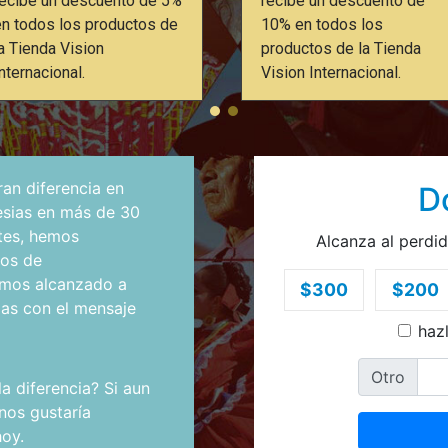
recibe un descuento de 5%
recibe un descuento de
en todos los productos de
10% en todos los
la Tienda Vision
productos de la Tienda
nternacional.
Vision Internacional.
an diferencia en
D
esias en más de 30
ntes, hemos
Alcanza al perdid
ros de
emos alcanzado a
$300
$200
das con el mensaje
haz
Otro
a diferencia? Si aun
nos gustaría
hoy.