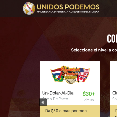
Co
Seleccione el nivel a 
Un-Dolar-Al-Dia
Cl
$30+
Socio De Pacto
So
/Mes
Da $30 o mas por mes.